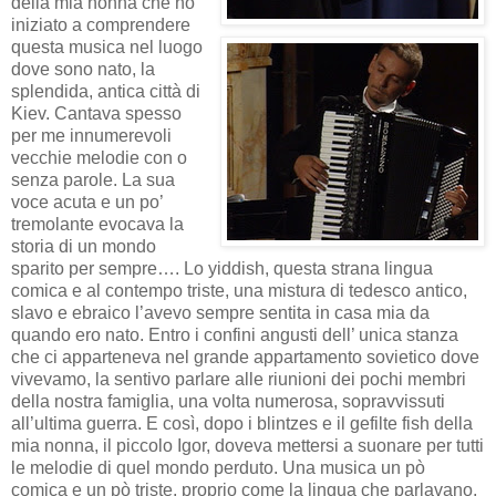
della mia nonna che ho
iniziato a comprendere
questa musica nel luogo
dove sono nato, la
splendida, antica città di
Kiev. Cantava spesso
per me innumerevoli
vecchie melodie con o
senza parole. La sua
voce acuta e un po’
tremolante evocava la
storia di un mondo
sparito per sempre…. Lo yiddish, questa strana lingua
comica e al contempo triste, una mistura di tedesco antico,
slavo e ebraico l’avevo sempre sentita in casa mia da
quando ero nato. Entro i confini angusti dell’ unica stanza
che ci apparteneva nel grande appartamento sovietico dove
vivevamo, la sentivo parlare alle riunioni dei pochi membri
della nostra famiglia, una volta numerosa, sopravvissuti
all’ultima guerra. E così, dopo i blintzes e il gefilte fish della
mia nonna, il piccolo Igor, doveva mettersi a suonare per tutti
le melodie di quel mondo perduto. Una musica un pò
comica e un pò triste, proprio come la lingua che parlavano,